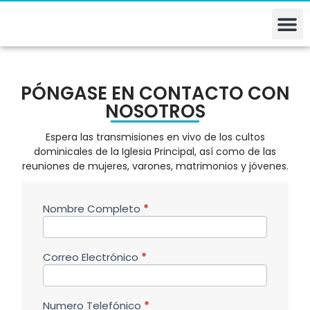
PÓNGASE EN CONTACTO CON
NOSOTROS
Espera las transmisiones en vivo de los cultos
dominicales de la Iglesia Principal, así como de las
reuniones de mujeres, varones, matrimonios y jóvenes.
If you
Nombre Completo
*
Contacto
are
human,
leave
this
Correo Electrónico
*
field
blank.
Numero Telefónico
*