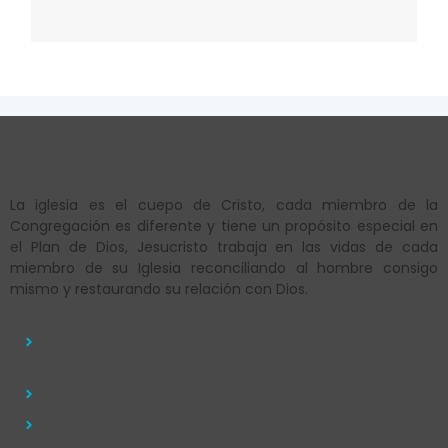
La iglesia es el cuepo de Cristo, cada miembro de la
Congregación es diferente y tiene un propósito especial en
el Plan de Dios, Jesucristo trabaja en las vidas de cada
miembro de su Iglesia reconciliando al hombre consigo
mismo y restaurando su relación con Dios.
Iglesia del Señor Jesucristo, apoyo y columna de la
verdad, Casa de Dios, Lázaro Cárdenas.
Iglesia Casa de Dios Lomas de Latillas
Iglesia Casa de Dios, Jesús Puerta Real