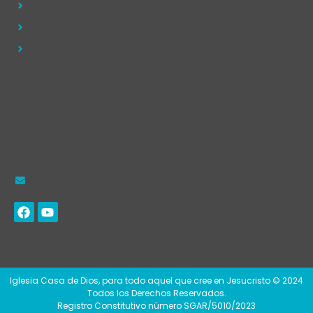
Iglesia Casa de Dios Betesda
Iglesia Casa de Dios Las Amarillas
Iglesia Casa de Dios Colinas del Roble
Email: contacto@iglesiacasadedios.org.mx
Redes sociales:
Iglesia Casa de Dios, para todo aquel que cree en Jesucristo © 2024
Todos los Derechos Reservados.
Registro Constitutivo número SGAR/5010/2023