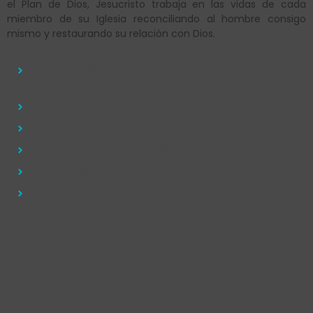
el Plan de Dios, Jesucristo trabaja en las vidas de cada
miembro de su Iglesia reconciliando al hombre consigo
mismo y restaurando su relación con Dios.
Iglesia del Señor Jesucristo, apoyo y columna de la
verdad, Casa de Dios, Lázaro Cárdenas.
Iglesia Casa de Dios Lomas de Latillas
Iglesia Casa de Dios, Jesús Puerta Real
Iglesia Casa de Dios Betesda
Iglesia Casa de Dios Las Amarillas
Iglesia Casa de Dios Colinas del Roble