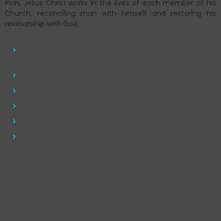
Plan, Jesus Christ works in the lives of each member of his
Church, reconciling man with himself and restoring his
relationship with God.
Iglesia del Señor Jesucristo, apoyo y columna de la
verdad, Casa de Dios, Lázaro Cárdenas.
Iglesia Casa de Dios Lomas de Latillas
Iglesia Casa de Dios, Jesús Puerta Real
Iglesia Casa de Dios Betesda
Iglesia Casa de Dios Las Amarillas
Iglesia Casa de Dios Colinas del Roble