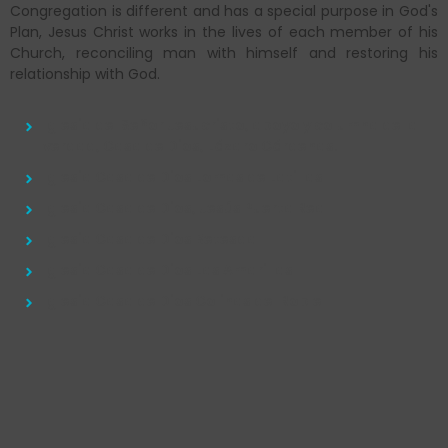
Congregation is different and has a special purpose in God's
Plan, Jesus Christ works in the lives of each member of his
Church, reconciling man with himself and restoring his
relationship with God.
Iglesia del Señor Jesucristo, apoyo y columna de la
verdad, Casa de Dios, Lázaro Cárdenas.
Iglesia Casa de Dios Lomas de Latillas
Iglesia Casa de Dios, Jesús Puerta Real
Iglesia Casa de Dios Betesda
Iglesia Casa de Dios Las Amarillas
Iglesia Casa de Dios Colinas del Roble